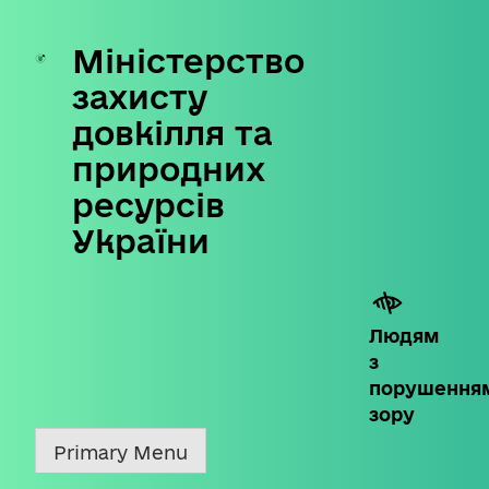
Міністерство
Skip
to
захисту
content
довкілля та
природних
ресурсів
України
Людям
з
порушення
зору
Primary Menu