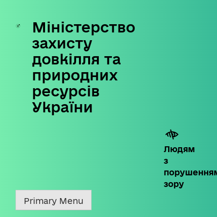
Міністерство
Skip
to
захисту
content
довкілля та
природних
ресурсів
України
Людям
з
порушення
зору
Primary Menu