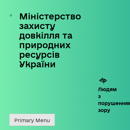
Міністерство
Skip
to
захисту
content
довкілля та
природних
ресурсів
України
Людям
з
порушення
зору
Primary Menu