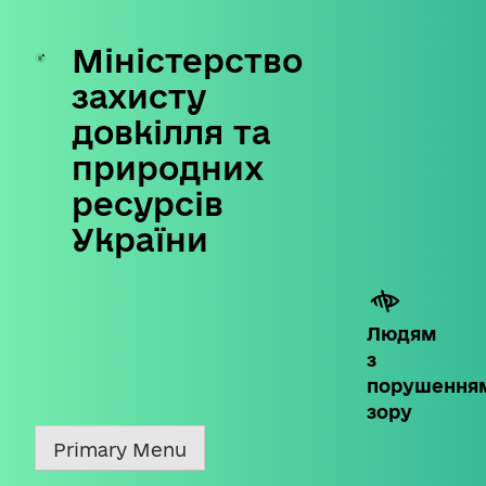
Міністерство
Skip
to
захисту
content
довкілля та
природних
ресурсів
України
Людям
з
порушення
зору
Primary Menu