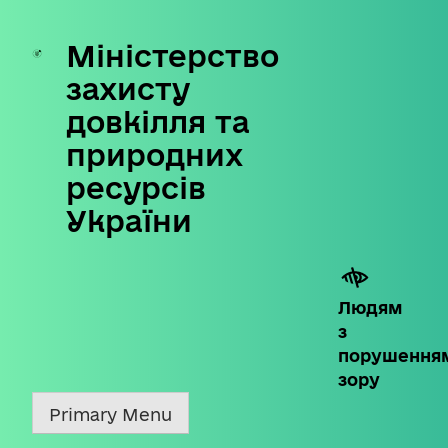
Міністерство
Skip
to
захисту
content
довкілля та
природних
ресурсів
України
Людям
з
порушення
зору
Primary Menu