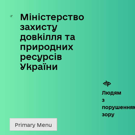
Міністерство
Skip
to
захисту
content
довкілля та
природних
ресурсів
України
Людям
з
порушення
зору
Primary Menu