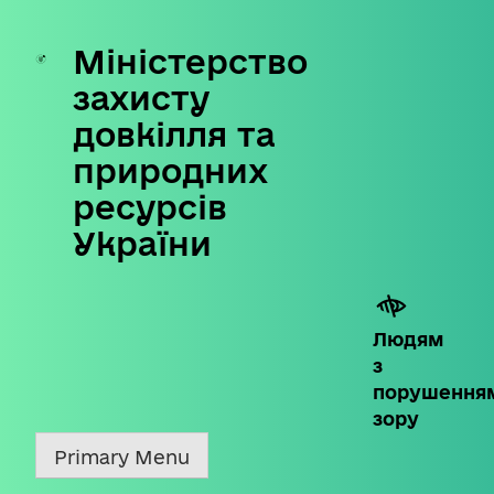
Міністерство
Skip
to
захисту
content
довкілля та
природних
ресурсів
України
Людям
з
порушення
зору
Primary Menu