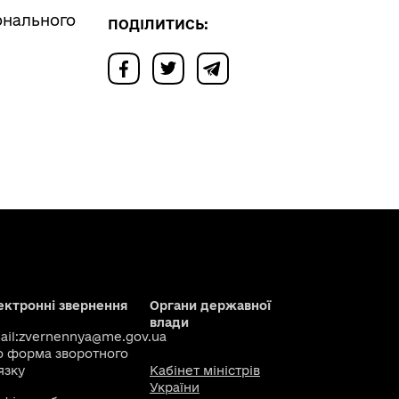
онального
ПОДІЛИТИСЬ:
ектронні звернення
Органи державної
влади
il:
zvernennya@me.gov.ua
о
форма зворотного
язку
Кабінет міністрів
України