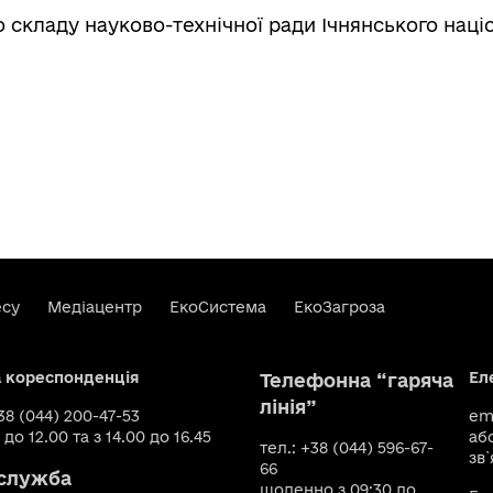
 складу науково-технічної ради Ічнянського наці
есу
Медіацентр
ЕкоСистема
ЕкоЗагроза
а кореспонденція
Ел
Телефонна “гаряча
лінія”
+38 (044) 200-47-53
ema
 до 12.00 та з 14.00 до 16.45
аб
тел.: +38 (044) 596-67-
зв`
66
служба
щоденно з 09:30 до