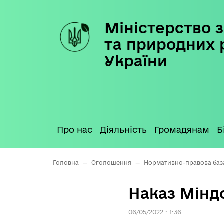
Міністерство з
Skip
to
та природних 
content
України
Про нас
Діяльність
Громадянам
Б
Головна
—
Оголошення
—
Нормативно-правова баз
Наказ Міндо
06/05/2022 : 1:36