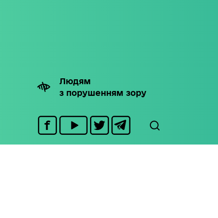
Людям
з порушенням зору