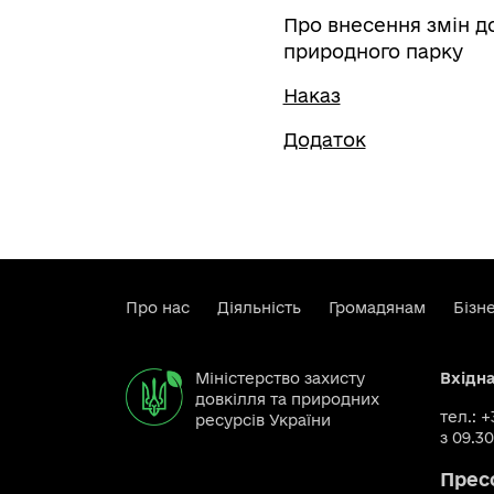
Про внесення змін до
природного парку
Наказ
Додаток
Про нас
Діяльність
Громадянам
Бізн
Міністерство захисту
Вхідн
довкілля та природних
тел.: 
ресурсів України
з 09.30
Прес