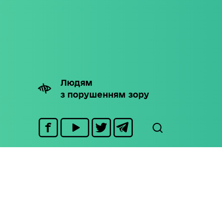
Людям
з порушенням зору