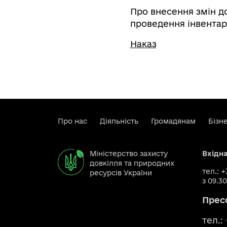
Про внесення змін до
проведення інвентар
Наказ
Про нас
Діяльність
Громадянам
Бізн
Міністерство захисту
Вхідн
довкілля та природних
тел.: 
ресурсів України
з 09.30
Прес
тел.: