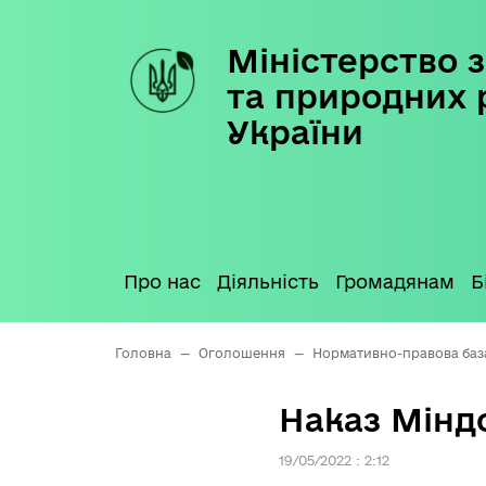
Міністерство з
Skip
to
та природних 
content
України
Про нас
Діяльність
Громадянам
Б
Головна
—
Оголошення
—
Нормативно-правова баз
Наказ Міндо
19/05/2022 : 2:12