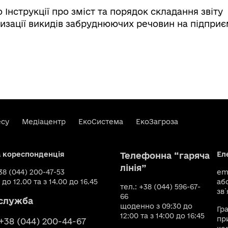
 Інструкції про зміст та порядок складання звіту
изації викидів забруднюючих речовин на підприє
есу
Медіацентр
ЕкоСистема
ЕкоЗагроза
а кореспонденція
Ел
Телефонна “гаряча
лінія”
+38 (044) 200-47-53
ema
 до 12.00 та з 14.00 до 16.45
аб
тел.: +38 (044) 596-67-
зв`
66
служба
щоденно з 09:30 до
Гр
12:00 та з 14:00 до 16:45
пр
 +38 (044) 200-44-67