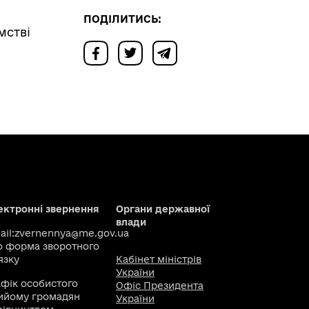
ПОДІЛИТИСЬ:
мстві
ектронні звернення
Органи державної
влади
il:
zvernennya@me.gov.ua
о
форма зворотного
язку
Кабінет міністрів
України
афік особистого
Офіс Президента
ийому громадян
України