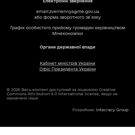
Електронні звернення
email:
zvernennya@me.gov.ua
або
форма зворотного зв`язку
Графік особистого прийому громадян керівництвом
Мінекономіки
Органи державної влади
Кабінет міністрів України
Офіс Президента України
© 2026 Весь контент доступний за ліцензією Creative
Commons Attribution 4.0 International license, якщо не
зазначено інше
Розробник:
Intecracy Group