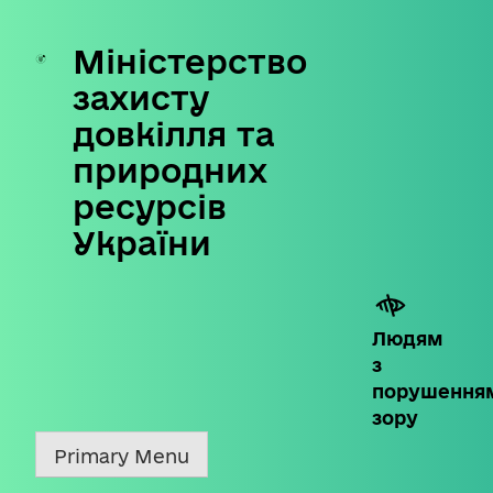
Міністерство
Skip
to
захисту
content
довкілля та
природних
ресурсів
України
Людям
з
порушення
зору
Primary Menu