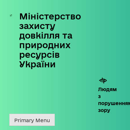
Міністерство
Skip
to
захисту
content
довкілля та
природних
ресурсів
України
Людям
з
порушення
зору
Primary Menu