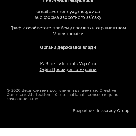
Електронні звернення
email:
zvernennya@me.gov.ua
або
форма зворотного зв`язку
Графік особистого прийому громадян керівництвом
Мінекономіки
Органи державної влади
Кабінет міністрів України
Офіс Президента України
© 2026 Весь контент доступний за ліцензією Creative
Commons Attribution 4.0 International license, якщо не
зазначено інше
Розробник:
Intecracy Group