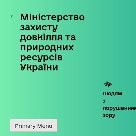
Міністерство
Skip
to
захисту
content
довкілля та
природних
ресурсів
України
Людям
з
порушення
зору
Primary Menu