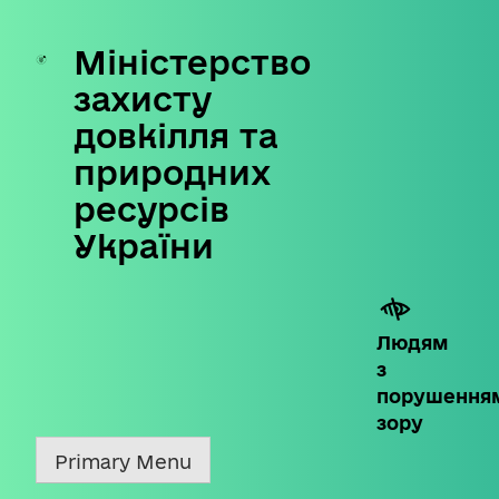
Міністерство
Skip
to
захисту
content
довкілля та
природних
ресурсів
України
Людям
з
порушення
зору
Primary Menu