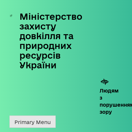
Міністерство
Skip
to
захисту
content
довкілля та
природних
ресурсів
України
Людям
з
порушення
зору
Primary Menu