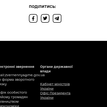
ПОДІЛИТИСЬ:
ектронні звернення
Органи державної
влади
il:
zvernennya@me.gov.ua
о
форма зворотного
язку
Кабінет міністрів
України
афік особистого
Офіс Президента
ийому громадян
України
рівництвом
некономіки