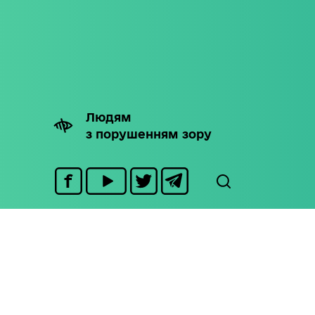
Людям
з порушенням зору