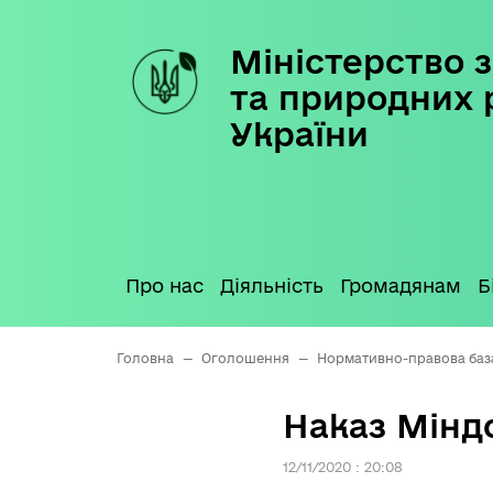
Міністерство з
Skip
to
та природних 
content
України
Про нас
Діяльність
Громадянам
Б
Головна
—
Оголошення
—
Нормативно-правова баз
Наказ Міндо
12/11/2020 : 20:08