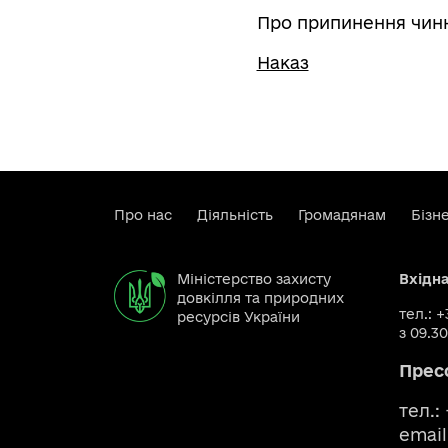
Про припинення чинн
Наказ
Про нас
Діяльність
Громадянам
Бізн
Міністерство захисту
Вхідн
довкілля та природних
тел.: 
ресурсів України
з 09.30
Прес
тел.:
email