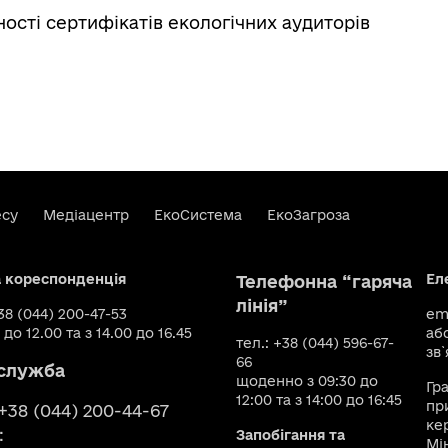
ості сертифікатів екологічних аудиторів
есу
Медіацентр
ЕкоСистема
ЕкоЗагроза
а кореспонденція
Ел
Телефонна “гаряча
лінія”
+38 (044) 200-47-53
ema
 до 12.00 та з 14.00 до 16.45
аб
тел.: +38 (044) 596-67-
зв`
66
служба
щоденно з 09:30 до
Гр
12:00 та з 14:00 до 16:45
пр
 +38 (044) 200-44-67
ке
:
Запобігання та
Мі