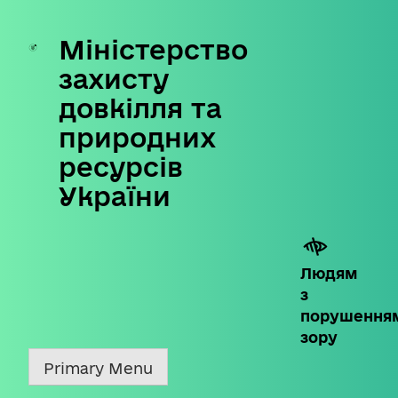
Міністерство
Skip
to
захисту
content
довкілля та
природних
ресурсів
України
Людям
з
порушення
зору
Primary Menu