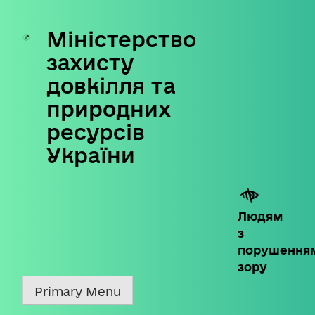
Міністерство
Skip
to
захисту
content
довкілля та
природних
ресурсів
України
Людям
з
порушення
зору
Primary Menu