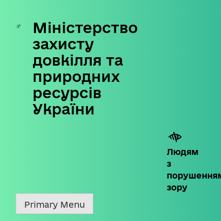
Міністерство
Skip
to
захисту
content
довкілля та
природних
ресурсів
України
Людям
з
порушення
зору
Primary Menu