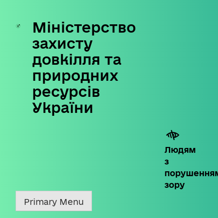
Міністерство
Skip
to
захисту
content
довкілля та
природних
ресурсів
України
Людям
з
порушення
зору
Primary Menu