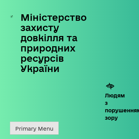
Міністерство
Skip
to
захисту
content
довкілля та
природних
ресурсів
України
Людям
з
порушення
зору
Primary Menu