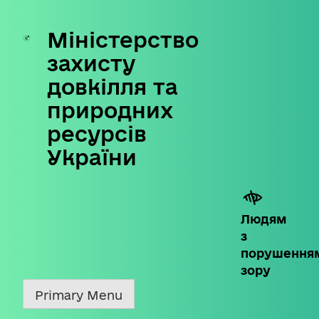
Міністерство
Skip
to
захисту
content
довкілля та
природних
ресурсів
України
Людям
з
порушення
зору
Primary Menu