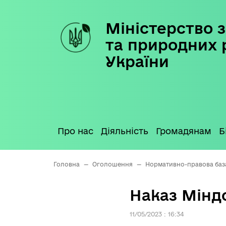
Міністерство з
Skip
to
та природних 
content
України
Про нас
Діяльність
Громадянам
Б
Головна
—
Оголошення
—
Нормативно-правова баз
Наказ Міндо
11/05/2023 : 16:34