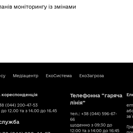
анів моніторингу із змінами
есу
Медіацентр
ЕкоСистема
ЕкоЗагроза
а кореспонденція
Ел
Телефонна “гаряча
лінія”
+38 (044) 200-47-53
ema
 до 12.00 та з 14.00 до 16.45
аб
тел.: +38 (044) 596-67-
зв`
66
служба
щоденно з 09:30 до
Гр
12:00 та з 14:00 до 16:45
пр