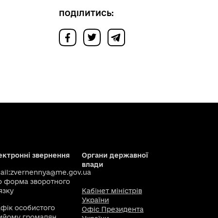
ПОДІЛИТИСЬ:
ектронні звернення
Органи державної
влади
il:
zvernennya@me.gov.ua
о
форма зворотного
язку
Кабінет міністрів
України
афік особистого
Офіс Президента
ийому громадян