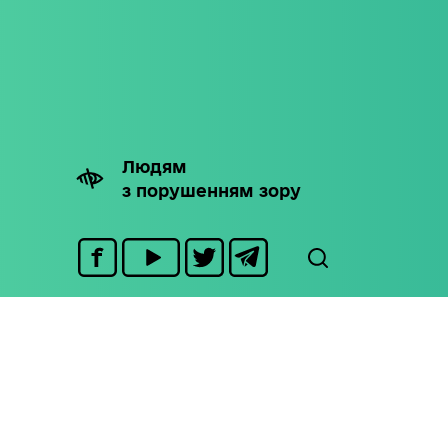
Людям
з порушенням зору