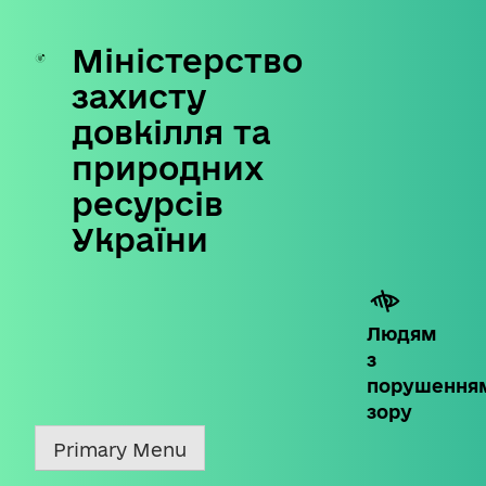
Міністерство
Skip
to
захисту
content
довкілля та
природних
ресурсів
України
Людям
з
порушення
зору
Primary Menu