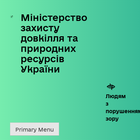
Міністерство
Skip
to
захисту
content
довкілля та
природних
ресурсів
України
Людям
з
порушення
зору
Primary Menu