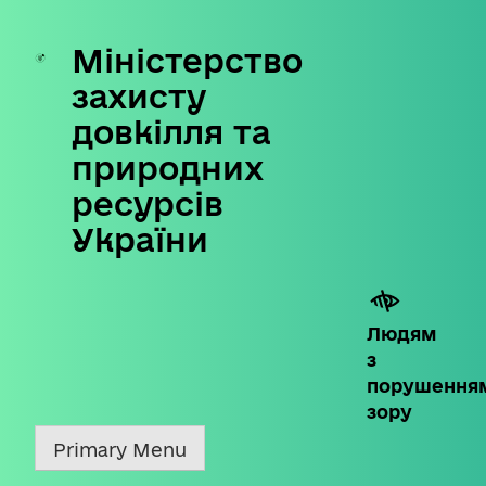
Міністерство
Skip
to
захисту
content
довкілля та
природних
ресурсів
України
Людям
з
порушення
зору
Primary Menu