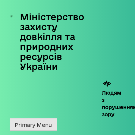
Міністерство
Skip
to
захисту
content
довкілля та
природних
ресурсів
України
Людям
з
порушення
зору
Primary Menu