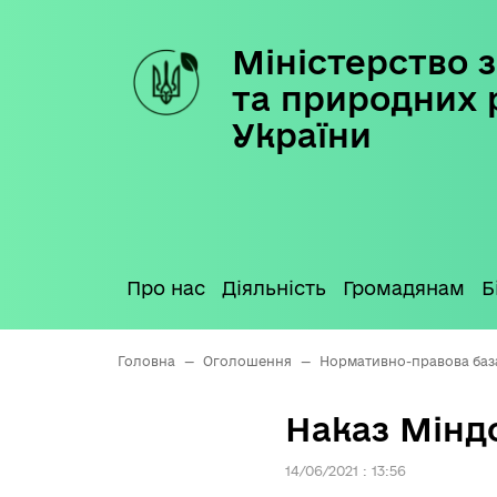
Міністерство з
Skip
to
та природних 
content
України
Про нас
Діяльність
Громадянам
Б
Головна
—
Оголошення
—
Нормативно-правова баз
Наказ Міндо
14/06/2021 : 13:56