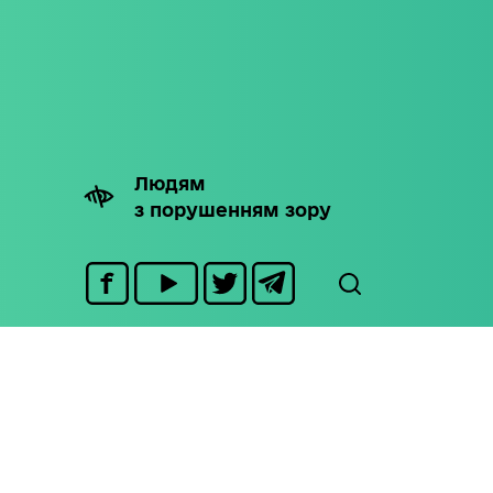
Людям
з порушенням зору