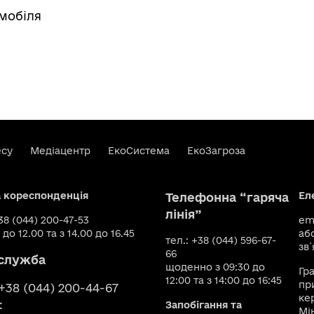
мобіля
есу
Медіацентр
ЕкоСистема
ЕкоЗагроза
а кореспонденція
Ел
Телефонна “гаряча
лінія”
+38 (044) 200-47-53
ema
 до 12.00 та з 14.00 до 16.45
аб
тел.: +38 (044) 596-67-
зв`
66
служба
щоденно з 09:30 до
Гр
12:00 та з 14:00 до 16:45
пр
 +38 (044) 200-44-67
ке
:
Запобігання та
Мі