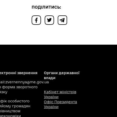
ПОДІЛИТИСЬ:
ектронні звернення
Органи державної
влади
il:
zvernennya@me.gov.ua
о
форма зворотного
язку
Кабінет міністрів
України
афік особистого
Офіс Президента
ийому громадян
України
рівництвом
некономіки