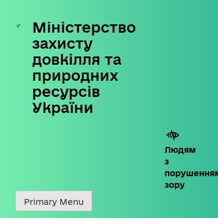
Міністерство
Skip
to
захисту
content
довкілля та
природних
ресурсів
України
Людям
з
порушення
зору
Primary Menu