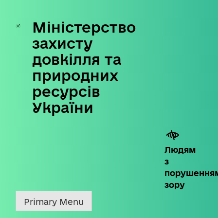
Міністерство
Skip
to
захисту
content
довкілля та
природних
ресурсів
України
Людям
з
порушення
зору
Primary Menu