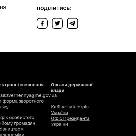
ння
ПОДІЛИТИСЬ:
ектронні звернення
Органи державної
влади
il:
zvernennya@me.gov.ua
о
форма зворотного
язку
Кабінет міністрів
України
афік особистого
Офіс Президента
ийому громадян
України
рівництвом
некономіки