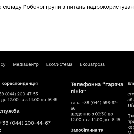
о складу Робочої групи з питань надрокористува
есу
Медіацентр
ЕкоСистема
ЕкоЗагроза
а кореспонденція
Ел
Телефонна “гаряча
лінія”
+38 (044) 200-47-53
ema
 до 12.00 та з 14.00 до 16.45
аб
тел.: +38 (044) 596-67-
зв`
66
служба
щоденно з 09:30 до
Гр
12:00 та з 14:00 до 16:45
пр
 +38 (044) 200-44-67
ке
:
Запобігання та
Мі