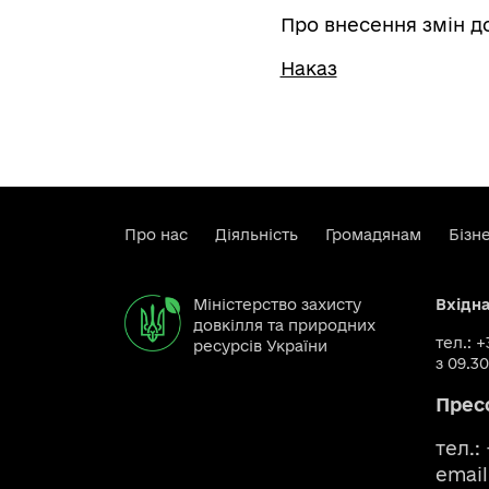
Про внесення змін д
Наказ
Про нас
Діяльність
Громадянам
Бізн
Міністерство захисту
Вхідн
довкілля та природних
тел.: 
ресурсів України
з 09.30
Прес
тел.:
email