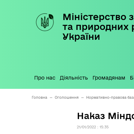
Міністерство з
Skip
to
та природних 
content
України
Про нас
Діяльність
Громадянам
Б
Головна
—
Оголошення
—
Нормативно-правова баз
Наказ Міндо
21/01/2022 : 15:35