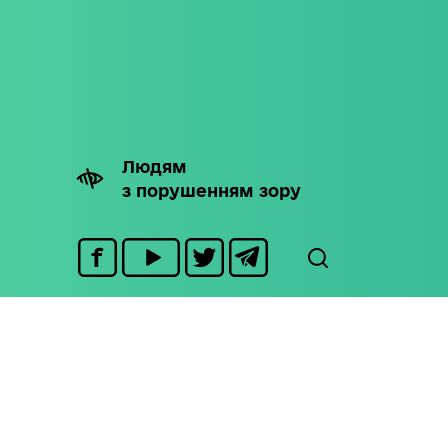
Людям
з порушенням зору