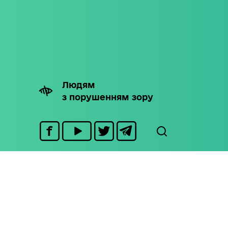
Людям
з порушенням зору