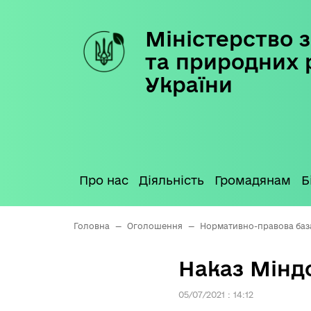
Міністерство з
Skip
to
та природних 
content
України
Про нас
Діяльність
Громадянам
Б
Головна
—
Оголошення
—
Нормативно-правова баз
Наказ Міндо
05/07/2021 : 14:12