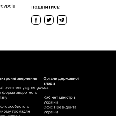
есурсів
ПОДІЛИТИСЬ:
ектронні звернення
Органи державної
влади
il:
zvernennya@me.gov.ua
о
форма зворотного
язку
Кабінет міністрів
України
афік особистого
Офіс Президента
ийому громадян
України