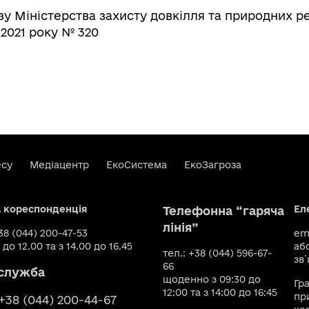
у Міністерства захисту довкілля та природних р
 2021 року № 320
есу
Медіацентр
ЕкоСистема
ЕкоЗагроза
а кореспонденція
Ел
Телефонна “гаряча
лінія”
+38 (044) 200-47-53
ema
 до 12.00 та з 14.00 до 16.45
аб
тел.: +38 (044) 596-67-
зв`
66
служба
щоденно з 09:30 до
Гр
12:00 та з 14:00 до 16:45
пр
 +38 (044) 200-44-67