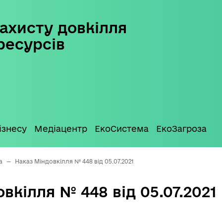
ахисту довкілля
ресурсів
ізнесу
Медіацентр
ЕкоСистема
ЕкоЗагроза
а
—
Наказ Міндовкілля № 448 від 05.07.2021
вкілля № 448 від 05.07.2021