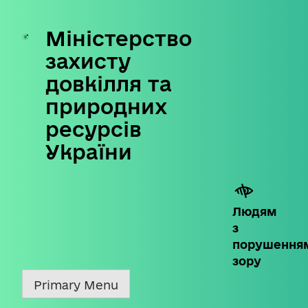
Міністерство
Skip
to
захисту
content
довкілля та
природних
ресурсів
України
Людям
з
порушення
зору
Primary Menu