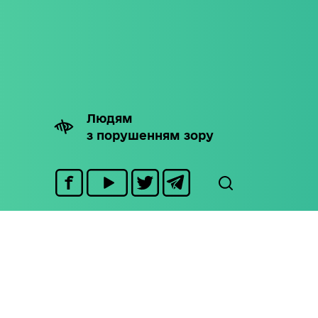
Людям
з порушенням зору