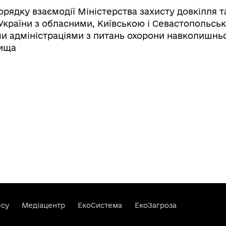
рядку взаємодії Міністерства захисту довкілля т
України з обласними, Київською і Севастопольсь
 адміністраціями з питань охорони навколишнь
ища
есу
Медіацентр
ЕкоСистема
ЕкоЗагроза