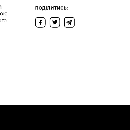
а
ПОДІЛИТИСЬ:
кою
ого