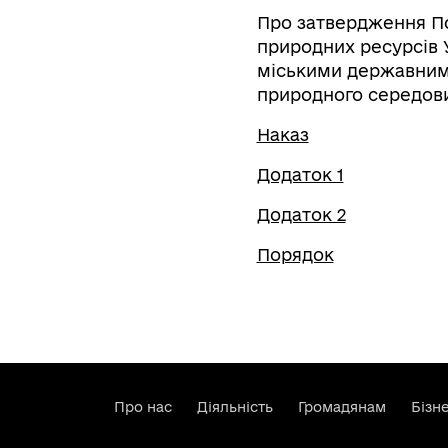
Про затвердження По
природних ресурсів 
міськими державними
природного середов
Наказ
Додаток 1
Додаток 2
Порядок
Про нас
Діяльність
Громадянам
Бізн