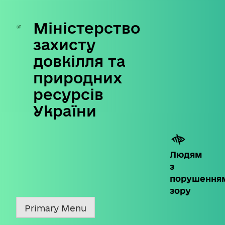
Міністерство
Skip
to
захисту
content
довкілля та
природних
ресурсів
України
Людям
з
порушення
зору
Primary Menu