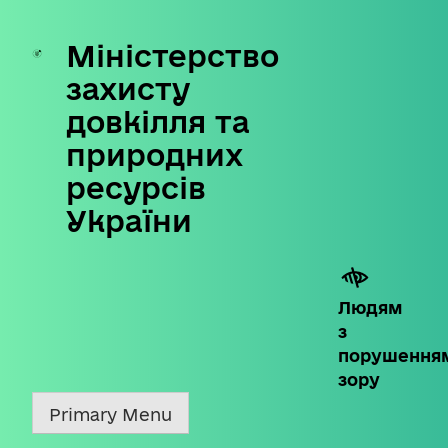
Міністерство
Skip
to
захисту
content
довкілля та
природних
ресурсів
України
Людям
з
порушення
зору
Primary Menu