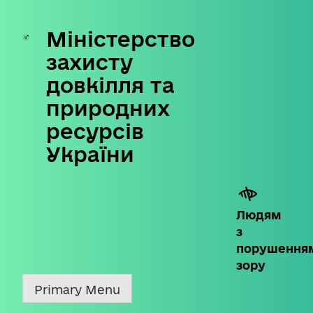
Міністерство
Skip
to
захисту
content
довкілля та
природних
ресурсів
України
Людям
з
порушення
зору
Primary Menu