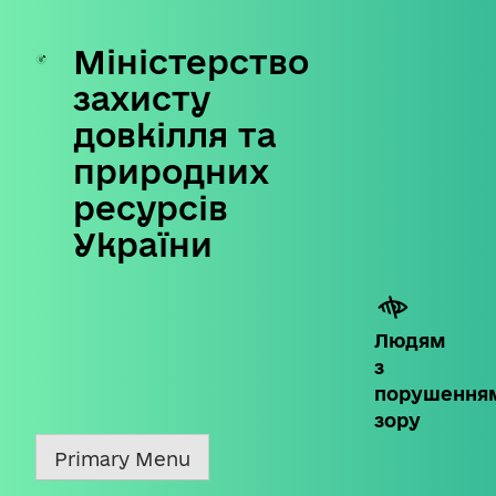
Міністерство
Skip
to
захисту
content
довкілля та
природних
ресурсів
України
Людям
з
порушення
зору
Primary Menu