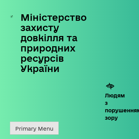
Міністерство
Skip
to
захисту
content
довкілля та
природних
ресурсів
України
Людям
з
порушення
зору
Primary Menu