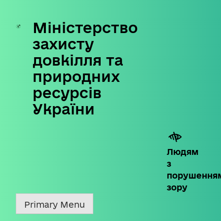
Міністерство
Skip
to
захисту
content
довкілля та
природних
ресурсів
України
Людям
з
порушення
зору
Primary Menu