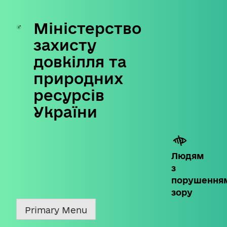
Міністерство
Skip
to
захисту
content
довкілля та
природних
ресурсів
України
Людям
з
порушення
зору
Primary Menu