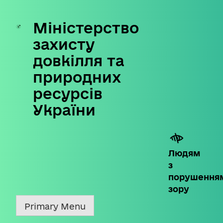
Міністерство
Skip
to
захисту
content
довкілля та
природних
ресурсів
України
Людям
з
порушення
зору
Primary Menu