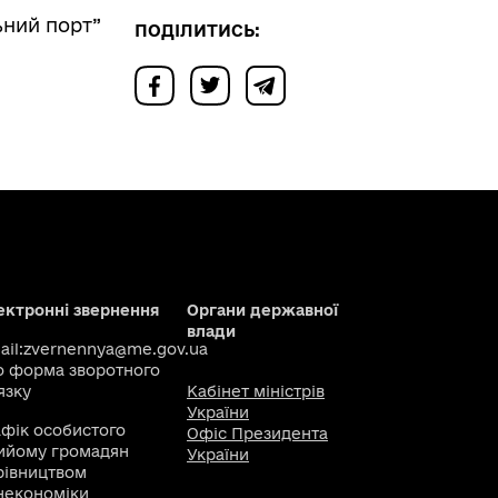
ьний порт”
ПОДІЛИТИСЬ:
ектронні звернення
Органи державної
влади
il:
zvernennya@me.gov.ua
о
форма зворотного
язку
Кабінет міністрів
України
афік особистого
Офіс Президента
ийому громадян
України
рівництвом
некономіки