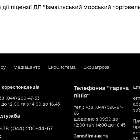
дії ліцензії ДП “Ізмаїльський морський торговел
есу
Медіацентр
ЕкоСистема
ЕкоЗагроза
а кореспонденція
Ел
Телефонна “гаряча
лінія”
+38 (044) 200-47-53
ema
 до 12.00 та з 14.00 до 16.45
аб
тел.: +38 (044) 596-67-
зв`
66
служба
щоденно з 09:30 до
Гр
12:00 та з 14:00 до 16:45
пр
 +38 (044) 200-44-67
ке
:
Запобігання та
Мі