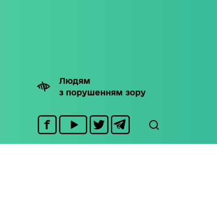
Людям
з порушенням зору