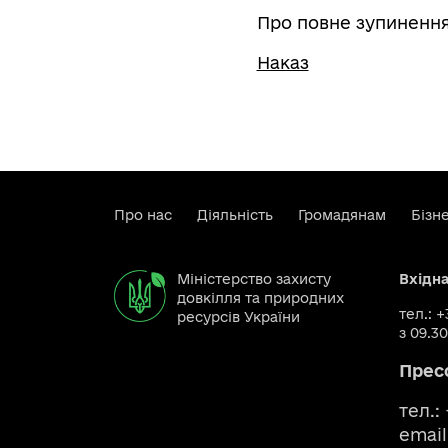
Про повне зупинення 
Наказ
Про нас
Діяльність
Громадянам
Бізн
Міністерство захисту
Вхідн
довкілля та природних
тел.: 
ресурсів України
з 09.30
Прес
тел.:
email