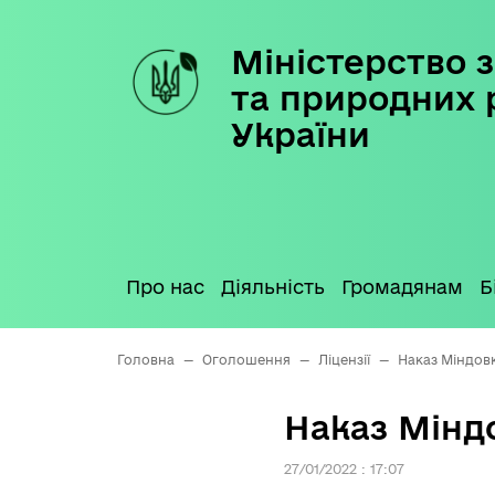
Міністерство з
Skip
to
та природних 
content
України
Про нас
Діяльність
Громадянам
Б
Головна
—
Оголошення
—
Ліцензії
—
Наказ Міндовкі
Наказ Міндо
27/01/2022 : 17:07