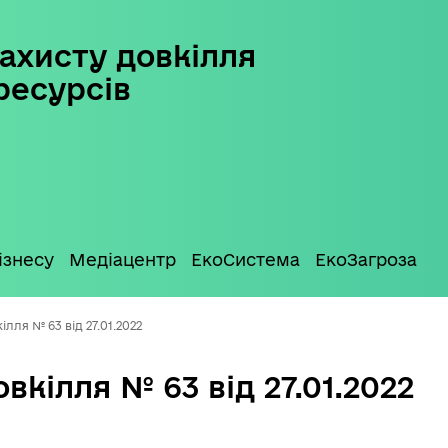
ахисту довкілля
ресурсів
ізнесу
Медіацентр
ЕкоСистема
ЕкоЗагроза
лля № 63 від 27.01.2022
вкілля № 63 від 27.01.2022