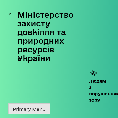
Міністерство
Skip
to
захисту
content
довкілля та
природних
ресурсів
України
Людям
з
порушення
зору
Primary Menu