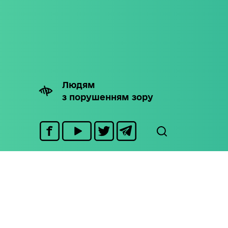
Людям
з порушенням зору