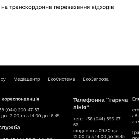
 на транскордонне перевезення відходів
есу
Медіацентр
ЕкоСистема
ЕкоЗагроза
а кореспонденція
Ел
Телефонна “гаряча
лінія”
+38 (044) 200-47-53
ema
 до 12.00 та з 14.00 до 16.45
аб
тел.: +38 (044) 596-67-
зв`
66
служба
щоденно з 09:30 до
Гр
12:00 та з 14:00 до 16:45
пр