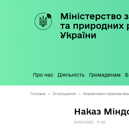
Міністерство з
Skip
to
та природних 
content
України
Про нас
Діяльність
Громадянам
Б
Головна
—
Оголошення
—
Нормативно-правова баз
Наказ Міндо
31/03/2025 : 17:45