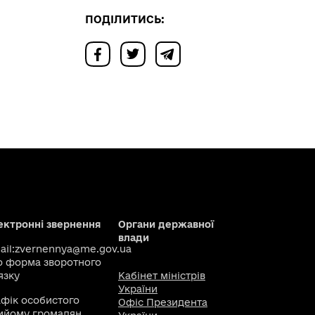
ПОДІЛИТИСЬ:
ектронні звернення
Органи державної
влади
il:
zvernennya@me.gov.ua
о
форма зворотного
язку
Кабінет міністрів
України
афік особистого
Офіс Президента
ийому громадян