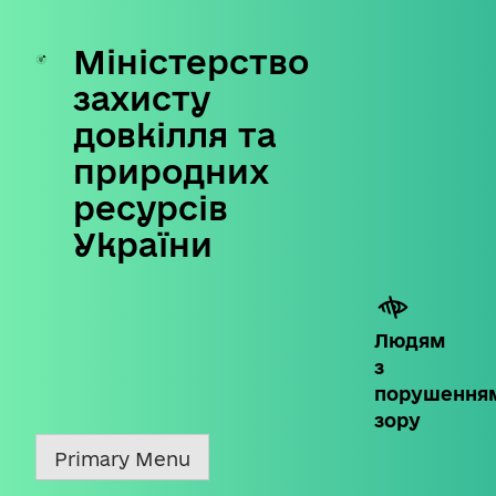
Міністерство
Skip
to
захисту
content
довкілля та
природних
ресурсів
України
Людям
з
порушення
зору
Primary Menu