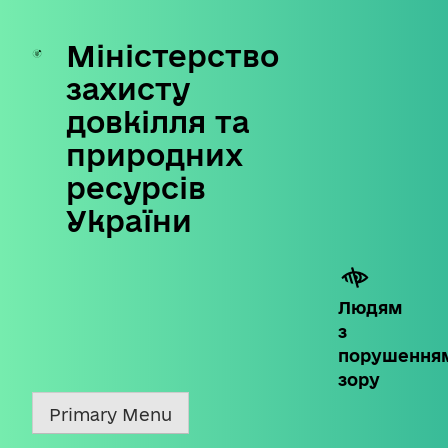
Міністерство
Skip
to
захисту
content
довкілля та
природних
ресурсів
України
Людям
з
порушення
зору
Primary Menu