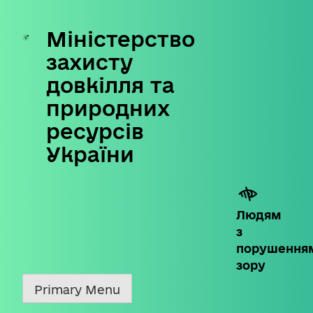
Міністерство
Skip
to
захисту
content
довкілля та
природних
ресурсів
України
Людям
з
порушення
зору
Primary Menu