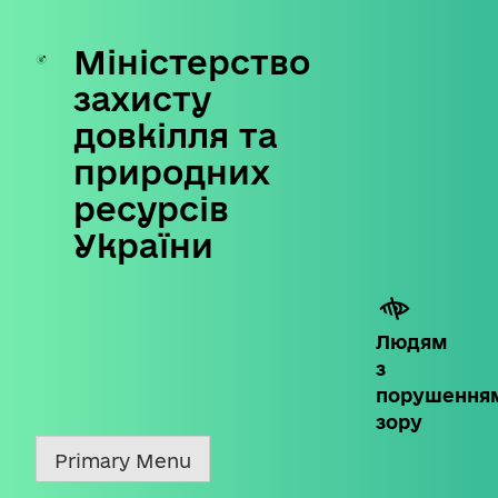
Міністерство
Skip
to
захисту
content
довкілля та
природних
ресурсів
України
Людям
з
порушення
зору
Primary Menu