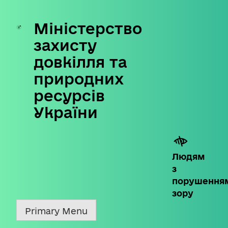
Міністерство
Skip
to
захисту
content
довкілля та
природних
ресурсів
України
Людям
з
порушення
зору
Primary Menu