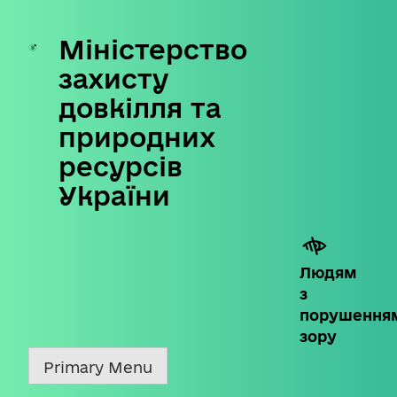
Міністерство
Skip
to
захисту
content
довкілля та
природних
ресурсів
України
Людям
з
порушення
зору
Primary Menu